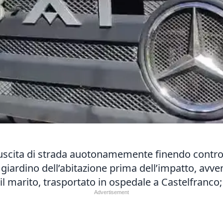
è uscita di strada auotonamemente finendo
contro
l giardino dell’abitazione prima dell’impatto, avve
il marito, trasportato in ospedale a Castelfranco; 