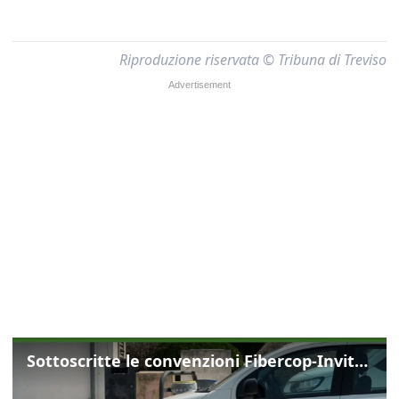
Riproduzione riservata © Tribuna di Treviso
Sottoscritte le convenzioni Fibercop-Invitalia, fibra ottica per 477 mila civici