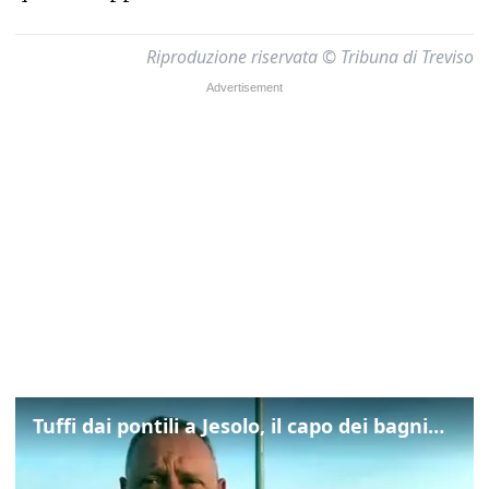
Riproduzione riservata © Tribuna di Treviso
Tuffi dai pontili a Jesolo, il capo dei bagnini: "L'impegno di tutti per evitare altre tragedie"