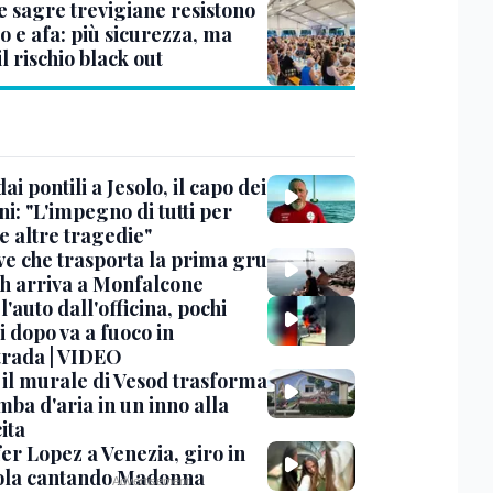
e sagre trevigiane resistono
o e afa: più sicurezza, ma
il rischio black out
dai pontili a Jesolo, il capo dei
i: "L'impegno di tutti per
e altre tragedie"
ve che trasporta la prima gru
th arriva a Monfalcone
 l'auto dall'officina, pochi
 dopo va a fuoco in
trada | VIDEO
, il murale di Vesod trasforma
mba d'aria in un inno alla
ita
er Lopez a Venezia, giro in
la cantando Madonna