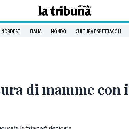
NORDEST
ITALIA
MONDO
CULTURA E SPETTACOLI
sura di mamme con i
gurate le “stanze” dedicate