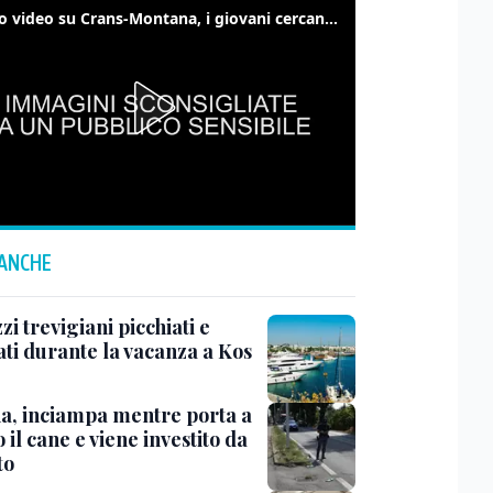
Nuovo video su Crans-Montana, i giovani cercano di sfondare le vetrate
 ANCHE
i trevigiani picchiati e
ati durante la vacanza a Kos
na, inciampa mentre porta a
 il cane e viene investito da
to