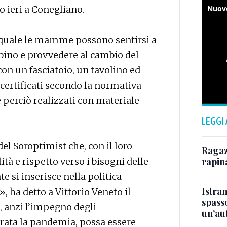
o ieri a Conegliano.
l quale le mamme possono sentirsi a
mbino e provvedere al cambio del
con un fasciatoio, un tavolino ed
 certificati secondo la normativa
 perciò realizzati con materiale
LEGGI
l Soroptimist che, con il loro
Ragazz
tà e rispetto verso i bisogni delle
rapin
si inserisce nella politica
Istra
, ha detto a Vittorio Veneto il
spasso
, anzi l’impegno degli
un’au
erata la pandemia, possa essere