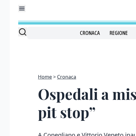
CRONACA
REGIONE
Home
Cronaca
Ospedali a mi
pit stop”
A Conegliano e Vittorio Veneto inau