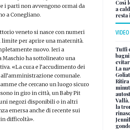
Così l
ove i parti non avvengono ormai da
a cald
no a Conegliano.
resta 
ttorio veneto si nasce con numeri
VIDEO
l limite per aprire una maternità.
Tuffi 
completamente nuovo. Ieri a
bagnin
ia Maschio ha sottolineato una
evitar
tiva. «La cura e l’accudimento dei
La na
Golia
 all’amministrazione comunale.
Ritira
mamme che cercano un luogo sicuro
minuti
ono in giro in città, un Baby Pit
autos
Vallà
uni negozi disponibili o in altri
la tro
enza emersa anche di recente sui
rinasc
n difficoltà».
Jennif
gondo