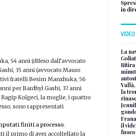
Spresi
in dir
VIDEO
La na
Golia
a, 54 anni (difeso dall’avvocato
Ritira
r Gashi, 35 anni (avvocato Mauro
minuti
autos
ettivi fratelli Besim Manxhuka, 56
Vallà
 anni per Bardhyl Gashi, 37 anni
la tro
i Ragip Kolgeci, la moglie, i quattro
rinasc
Jennif
ocesso, sono rappresentati
gondo
Frana
mputati finiti a processo
.
il vid
fuoco
 il primo di aver accoltellato la