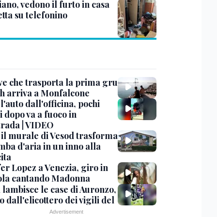
ano, vedono il furto in casa
etta su telefonino
ve che trasporta la prima gru
th arriva a Monfalcone
 l'auto dall'officina, pochi
 dopo va a fuoco in
trada | VIDEO
, il murale di Vesod trasforma
mba d'aria in un inno alla
ita
er Lopez a Venezia, giro in
la cantando Madonna
 lambisce le case di Auronzo,
eo dall'elicottero dei vigili del