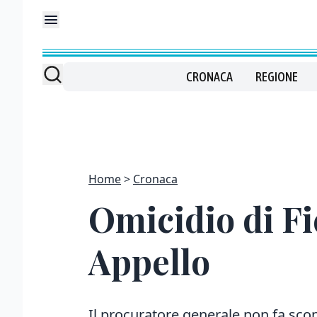
CRONACA
REGIONE
Home
Cronaca
Omicidio di Fi
Appello
Il procuratore generale non fa scon