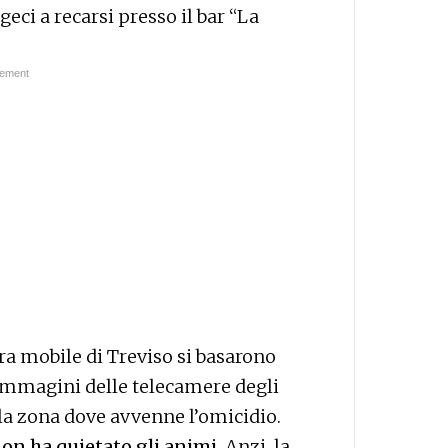
ci a recarsi presso il bar “La
ra mobile di Treviso si basarono
 immagini delle telecamere degli
lla zona dove avvenne l’omicidio.
non ha quietato gli animi
. Anzi, la