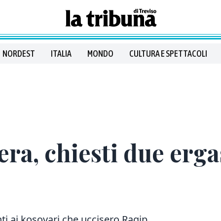
NORDEST
ITALIA
MONDO
CULTURA E SPETTACOLI
era, chiesti due erga
ti ai kosovari che uccisero Ragip