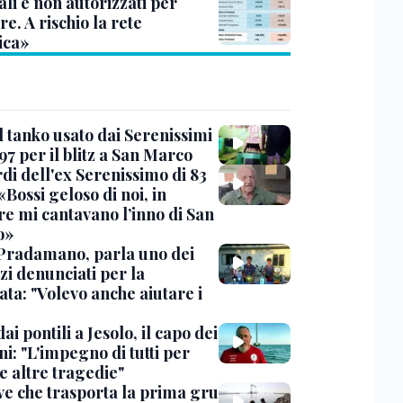
li e non autorizzati per
re. A rischio la rete
ica»
l tanko usato dai Serenissimi
97 per il blitz a San Marco
rdi dell'ex Serenissimo di 83
«Bossi geloso di noi, in
re mi cantavano l’inno di San
o»
Pradamano, parla uno dei
zi denunciati per la
ta: "Volevo anche aiutare i
dai pontili a Jesolo, il capo dei
i: "L'impegno di tutti per
e altre tragedie"
ve che trasporta la prima gru