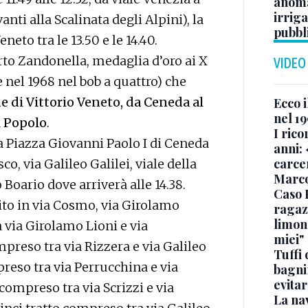
anoma
irriga
ti alla Scalinata degli Alpini), la
pubbl
neto tra le 13.50 e le 14.40.
erto Zandonella, medaglia d’oro ai X
VIDEO
 nel 1968 nel bob a quattro) che
de di Vittorio Veneto, da Ceneda al
Ecco i
nel 19
l Popolo
.
I rico
a Piazza Giovanni Paolo I di Ceneda
anni: 
carce
co, via Galileo Galilei, viale della
Marc
 Boario dove arriverà alle 14.38.
Caso 
nsito in via Cosmo, via Girolamo
ragaz
limona
a via Girolamo Lioni e via
miei"
preso tra via Rizzera e via Galileo
Tuffi 
mpreso tra via Perrucchina e via
bagnin
evitar
 compreso tra via Scrizzi e via
La na