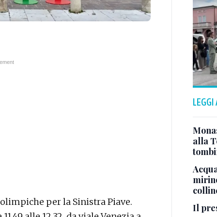
LEGGI
Monast
alla T
tombi
Acqua 
mirino
colli
olimpiche per la Sinistra Piave.
Il pre
11.49 alle 12.32, da viale Venezia a