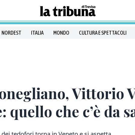
NORDEST
ITALIA
MONDO
CULTURA E SPETTACOLI
Conegliano, Vittorio 
 quello che c’è da s
 dei tedofori torna in Veneto e si aspetta