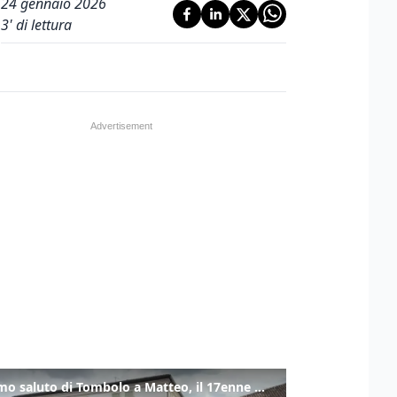
24 gennaio 2026
3
' di lettura
L'ultimo saluto di Tombolo a Matteo, il 17enne morto di tumore. Il video