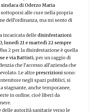
a sindaca di Oderzo Maria
 sottoporsi alle cure nella propria
ne dell’ordinanza, ma mi sento di
a incaricata delle
disinfestazioni
 lunedì 21 e martedì 22 sempre
Ulss 2 per la disinfestazione è quella
se e via Battisti
, per un raggio di
denzia che l’accesso all’azienda che
evolato. Le altre
prescrizioni
sono:
ntenitore negli spazi pubblici, si
qua stagnante, anche temporanee,
rte in ordine, cioè liberi da
enere.
 delle autorità sanitarie verso le