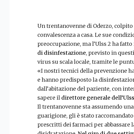
Un trentanovenne di Oderzo, colpito
convalescenza a casa. Le sue condizi
preoccupazione, ma l’Ulss 2 ha fatt
di disinfestazione
, previsto in quest
virus su scala locale, tramite le punt
«I nostri tecnici della prevenzione h
e hanno predisposto la disinfestazio
dall’abitazione del paziente, con int
sapere il
direttore generale dell’Uls
Il trentanovenne sta assumendo una 
guarigione, gli è stato raccomandato 
prescritti dei farmaci per abbassare l
disidratazione.
Nel giro di due sett