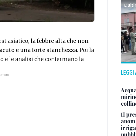
st asiatico,
la febbre alta che non
 acuto e una forte stanchezza.
Poi la
o e le analisi che confermano la
LEGGI
Acqua 
mirino
colli
Il pre
anoma
irriga
pubbl