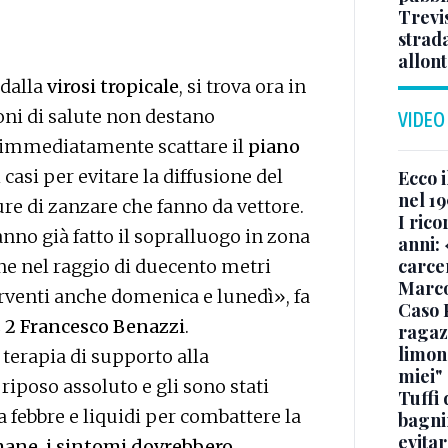
Trevis
strada
allont
 dalla
virosi tropicale
, si trova ora in
oni di salute non destano
VIDEO
o immediatamente scattare il
piano
i casi per evitare la diffusione del
Ecco i
nel 19
ure di zanzare che fanno da vettore.
I rico
anno già fatto il sopralluogo in zona
anni: 
carce
ne nel raggio di duecento metri
Marc
erventi anche domenica e lunedì», fa
Caso 
s 2 Francesco Benazzi
.
ragaz
limona
terapia di supporto alla
miei"
riposo assoluto e gli sono stati
Tuffi 
a febbre e liquidi per combattere la
bagnin
evitar
imane, i sintomi dovrebbero