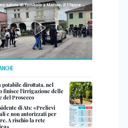
L'ultimo saluto di Tombolo a Matteo, il 17enne morto di tumore. Il video
 ANCHE
potabile dirottata, nel
 finisce l’irrigazione delle
ne del Prosecco
sidente di Ats: «Prelievi
li e non autorizzati per
re. A rischio la rete
ica»