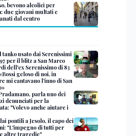
o, bevono alcolici per
: due giovani multati e
anati dal centro
l tanko usato dai Serenissimi
97 per il blitz a San Marco
rdi dell'ex Serenissimo di 83
«Bossi geloso di noi, in
re mi cantavano l’inno di San
o»
Pradamano, parla uno dei
zi denunciati per la
ta: "Volevo anche aiutare i
dai pontili a Jesolo, il capo dei
i: "L'impegno di tutti per
e altre tragedie"