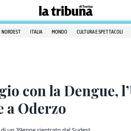
NORDEST
ITALIA
MONDO
CULTURA E SPETTACOLI
gio con la Dengue, l’
e a Oderzo
 di un 39enne rientrato dal Sudest