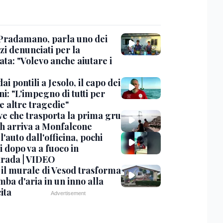
Pradamano, parla uno dei
zi denunciati per la
ta: "Volevo anche aiutare i
dai pontili a Jesolo, il capo dei
i: "L'impegno di tutti per
e altre tragedie"
ve che trasporta la prima gru
th arriva a Monfalcone
 l'auto dall'officina, pochi
 dopo va a fuoco in
trada | VIDEO
, il murale di Vesod trasforma
mba d'aria in un inno alla
ita