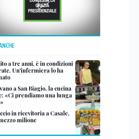
 ANCHE
ito a tre anni, è in condizioni
rate. Un'infermiera lo ha
mato
vano a San Biagio, la cucina
e: «Ci prendiamo una lunga
a»
cio in ricevitoria a Casale,
 mezzo milione