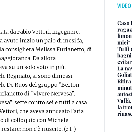
VIDEO
Caso 
ragaz
ata da Fabio Vettori, ingegnere,
limona
a avuto inizio un paio di mesi fa,
miei"
Tuffi 
la consigliera Melissa Furlanetto, di
bagnin
maggioranza. Da allora
evitar
a su un solo voto in più.
La na
Golia
ele Reginato, si sono dimessi
Ritira
ele De Ruos del gruppo "Berton
minuti
urlanetto di "Vivere Nervesa",
autos
Vallà
sa": sette contro sei e tutti a casa.
la tro
Vettori, che aveva annusato l'aria
rinasc
zo di colloquio con Michele
stare: non c'è riuscito. (e.f. )