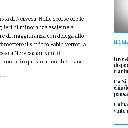
ista di Nervesa. Nelle scorse ore le
siglieri di minoranza assieme a
ere di maggioranza con delega allo
LEGGI
dimettere il sindaco Fabio Vettori a
sso a Nervesa arriverà il
Invest
l Comune in questo anno che manca
dispe
riani
Da Sil
chiud
paus
Colpac
vinto