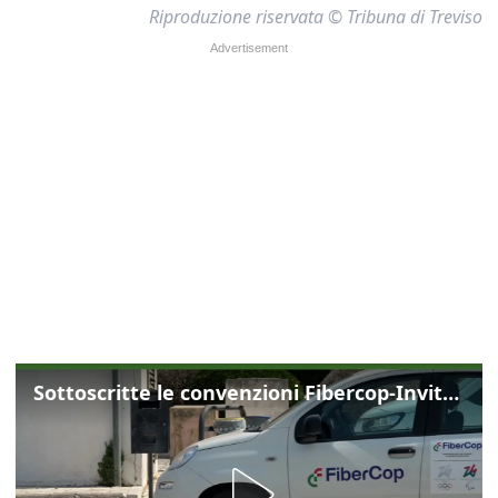
Riproduzione riservata © Tribuna di Treviso
Sottoscritte le convenzioni Fibercop-Invitalia, fibra ottica per 477 mila civici