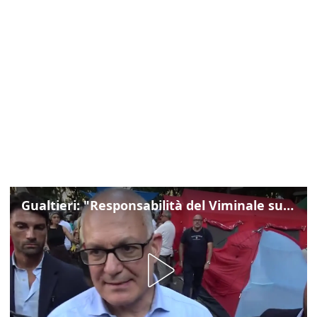
Gualtieri: "Responsabilità del Viminale su Spin Time? La posizione dei partiti è nota"