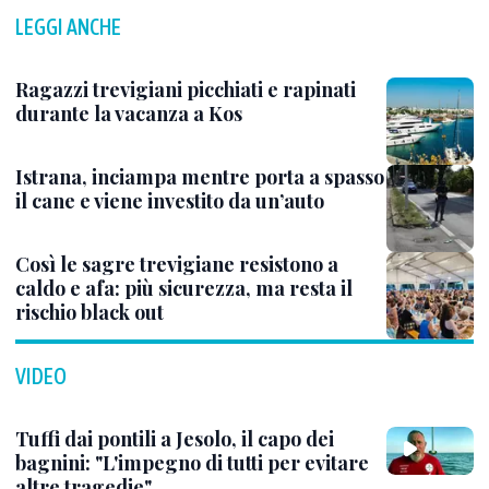
LEGGI ANCHE
Ragazzi trevigiani picchiati e rapinati
durante la vacanza a Kos
Istrana, inciampa mentre porta a spasso
il cane e viene investito da un’auto
Così le sagre trevigiane resistono a
caldo e afa: più sicurezza, ma resta il
rischio black out
VIDEO
Tuffi dai pontili a Jesolo, il capo dei
bagnini: "L'impegno di tutti per evitare
altre tragedie"