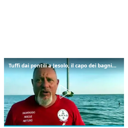
Tuffi dai pontili a Jesolo, il capo dei bagnini: "L'impegno di tutti per evitare altre tragedie"