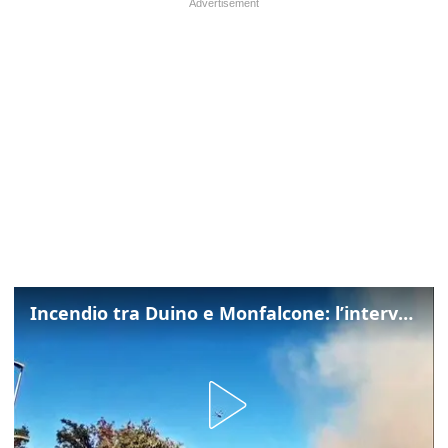
Incendio tra Duino e Monfalcone: l’intervento dei vigili del fuoco