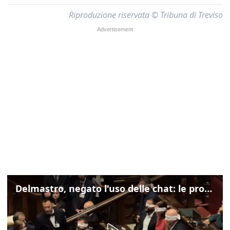
Riproduzione riservata © Tribuna di Treviso
Delmastro, negato l'uso delle chat: le proteste di Avs e M5s