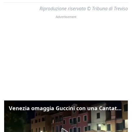
Riproduzione riservata © Tribuna di Treviso
Venezia omaggia Guccini con una Cantata Anarchica in campo Santa Margherita