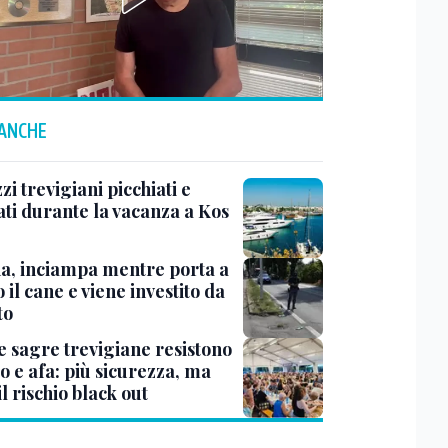
 ANCHE
i trevigiani picchiati e
ati durante la vacanza a Kos
na, inciampa mentre porta a
 il cane e viene investito da
to
e sagre trevigiane resistono
o e afa: più sicurezza, ma
il rischio black out