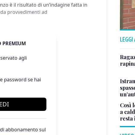
nzo è il risultato di un’indagine fatta in
 da provvedimenti ad
LEGGI
 PREMIUM
Ragazz
servato agli
rapin
e password se hai
Istra
spasso
un’au
EDI
Così l
a cald
resta 
te di abbonamento sul