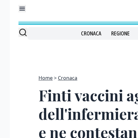
CRONACA
REGIONE
Home
Cronaca
Finti vaccini a
dell'infermiera
e ne contestan