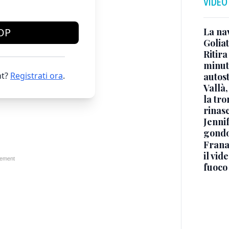
VIDEO
La na
OP
Golia
Ritira
minuti
t?
Registrati ora
.
autos
Vallà
la tro
rinasc
Jennif
gondo
Frana
il vid
fuoco