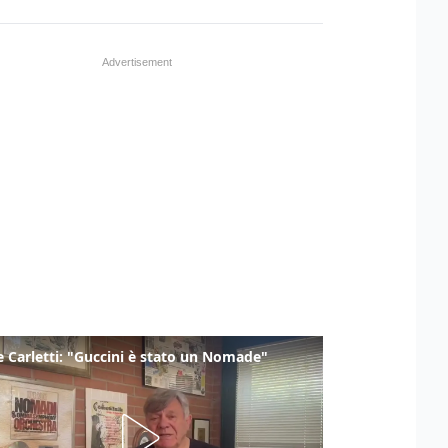
 Carletti: "Guccini è stato un Nomade"