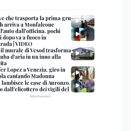
ve che trasporta la prima gru
th arriva a Monfalcone
 l'auto dall'officina, pochi
 dopo va a fuoco in
trada | VIDEO
, il murale di Vesod trasforma
mba d'aria in un inno alla
ita
er Lopez a Venezia, giro in
la cantando Madonna
 lambisce le case di Auronzo,
eo dall'elicottero dei vigili del