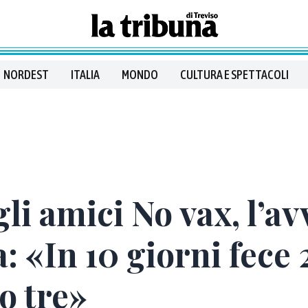
NORDEST
ITALIA
MONDO
CULTURA E SPETTACOLI
gli amici No vax, l’a
: «In 10 giorni fece 
o tre»