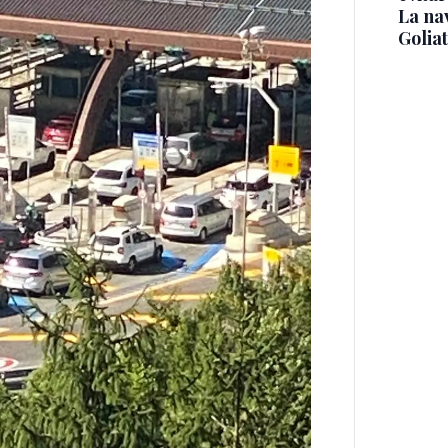
La na
Golia