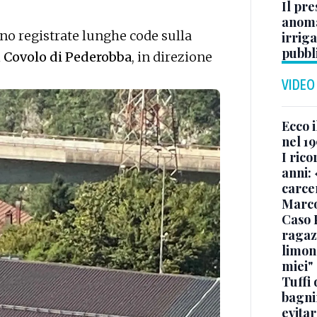
Il pre
anoma
ono registrate lunghe code sulla
irriga
pubbl
i
Covolo di Pederobba
, in direzione
VIDEO
Ecco i
nel 19
I rico
anni: 
carce
Marc
Caso 
ragaz
limona
miei"
Tuffi 
bagnin
evitar