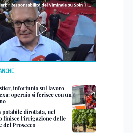
Gualtieri: "Responsabilità del Viminale su Spin Time? La posizione dei partiti è nota"
 ANCHE
ier, infortunio sul lavoro
exa: operaio si ferisce con un
no
potabile dirottata, nel
 finisce l’irrigazione delle
ne del Prosecco