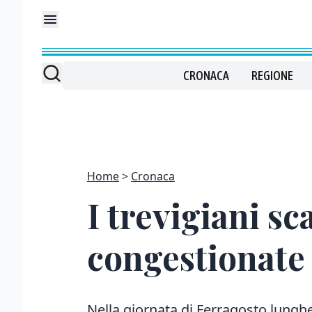
CRONACA
REGIONE
Home
Cronaca
I trevigiani s
congestionate
Nella giornata di Ferragosto lunghe