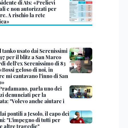
sidente di Ats: «Prelievi
li e non autorizzati per
re. A rischio la rete
ica»
l tanko usato dai Serenissimi
97 per il blitz a San Marco
rdi dell'ex Serenissimo di 83
«Bossi geloso di noi, in
re mi cantavano l’inno di San
o»
Pradamano, parla uno dei
zi denunciati per la
ta: "Volevo anche aiutare i
dai pontili a Jesolo, il capo dei
i: "L'impegno di tutti per
e altre tragedie"