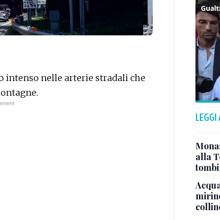
o intenso nelle arterie stradali che
montagne.
LEGGI
Monast
alla T
tombi
Acqua 
mirino
colli