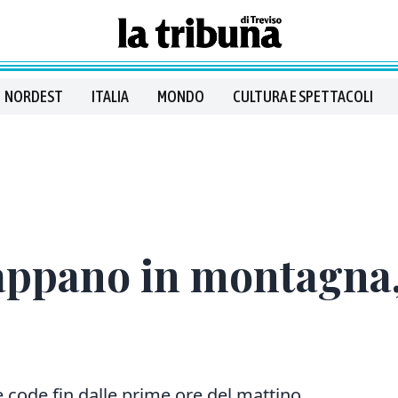
NORDEST
ITALIA
MONDO
CULTURA E SPETTACOLI
cappano in montagna,
 code fin dalle prime ore del mattino