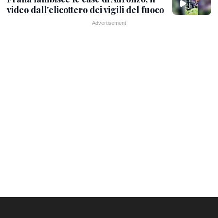
video dall'elicottero dei vigili del fuoco