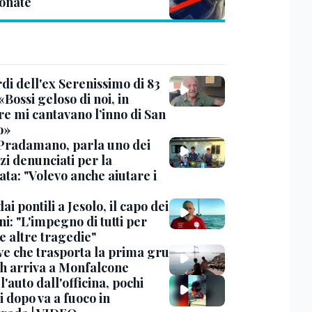
tonate
rdi dell'ex Serenissimo di 83
«Bossi geloso di noi, in
re mi cantavano l’inno di San
o»
Pradamano, parla uno dei
zi denunciati per la
ta: "Volevo anche aiutare i
dai pontili a Jesolo, il capo dei
i: "L'impegno di tutti per
e altre tragedie"
ve che trasporta la prima gru
th arriva a Monfalcone
 l'auto dall'officina, pochi
 dopo va a fuoco in