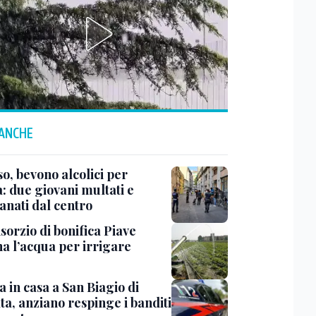
 ANCHE
o, bevono alcolici per
: due giovani multati e
anati dal centro
sorzio di bonifica Piave
na l’acqua per irrigare
 in casa a San Biagio di
ta, anziano respinge i banditi