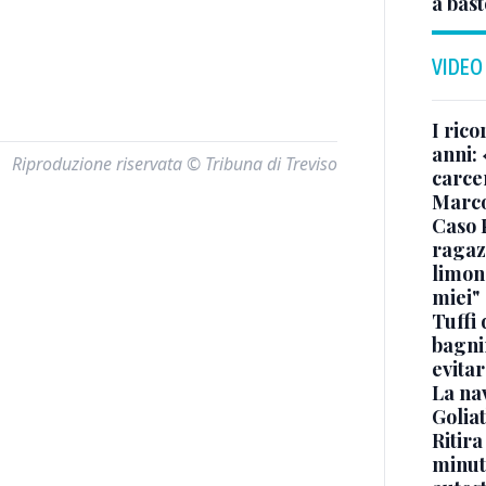
a bas
VIDEO
I rico
anni: 
Riproduzione riservata © Tribuna di Treviso
carce
Marc
Caso 
ragaz
limona
miei"
Tuffi 
bagnin
evitar
La na
Golia
Ritira
minuti