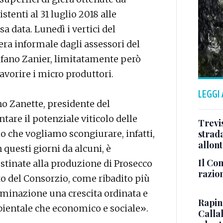
stenti al 31 luglio 2018 alle
sa data. Lunedì i vertici del
era informale dagli assessori del
tefano Zanier, limitatamente però
avorire i micro produttori.
LEGGI
no Zanette, presidente del
are il potenziale viticolo delle
Trevis
o che vogliamo scongiurare, infatti,
strada
allont
questi giorni da alcuni, è
Il Con
estinate alla produzione di Prosecco
razio
nto del Consorzio, come ribadito più
nominazione una crescita ordinata e
Rapina
mbientale che economico e sociale».
Callal