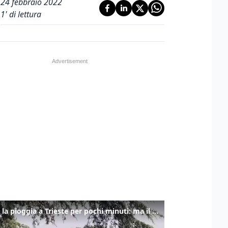
24 febbraio 2022
1
' di lettura
Torna la pioggia a Trieste per pochi minuti: ma il caldo non molla