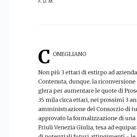
F. D. M.
C
ONEGLIANO
Non più 3 ettari di estirpo ad azien
Contenuta, dunque, la riconversione d
glera per aumentare le quote di Prose
35 mila circa ettari, nei prossimi 3 an
amministrazione del Consorzio di tut
approvato la formalizzazione di una r
Friuli Venezia Giulia, tesa ad equipar
di potenziali futuri attingimenti - le