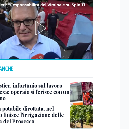
Gualtieri: "Responsabilità del Viminale su Spin Time? La posizione dei partiti è nota"
 ANCHE
ier, infortunio sul lavoro
exa: operaio si ferisce con un
no
potabile dirottata, nel
 finisce l’irrigazione delle
ne del Prosecco