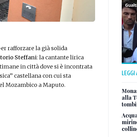
er rafforzare la già solida
torio Steffani
: la cantante lirica
timane in città dove si è incontrata
LEGGI
usica” castellana con cui sta
 del Mozambico a Maputo.
Monast
alla T
tombi
Acqua 
mirino
colli