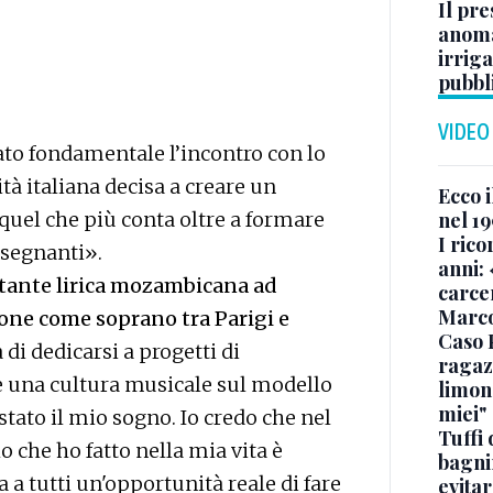
Il pre
anoma
irriga
pubbl
VIDEO
tato fondamentale l’incontro con lo
tà italiana decisa a creare un
Ecco i
nel 19
quel che più conta oltre a formare
I rico
nsegnanti».
anni: 
tante lirica mozambicana ad
carce
Marc
ione come soprano tra Parigi e
Caso 
a di dedicarsi a progetti di
ragaz
e una cultura musicale sul modello
limona
miei"
ato il mio sogno. Io credo che nel
Tuffi 
o che ho fatto nella mia vita è
bagnin
a a tutti un'opportunità reale di fare
evitar