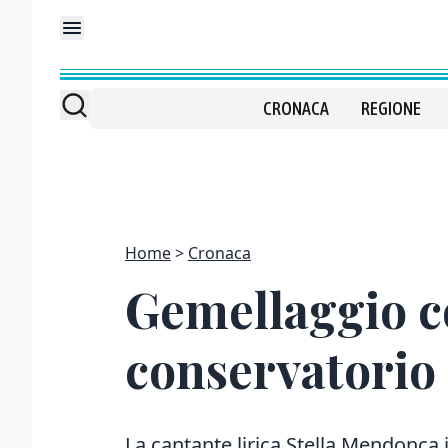
CRONACA
REGIONE
Home
Cronaca
Gemellaggio co
conservatorio
La cantante lirica Stella Mendonca i