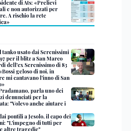
sidente di Ats: «Prelievi
li e non autorizzati per
re. A rischio la rete
ica»
l tanko usato dai Serenissimi
97 per il blitz a San Marco
rdi dell'ex Serenissimo di 83
«Bossi geloso di noi, in
re mi cantavano l’inno di San
o»
Pradamano, parla uno dei
zi denunciati per la
ta: "Volevo anche aiutare i
dai pontili a Jesolo, il capo dei
i: "L'impegno di tutti per
e altre tragedie"