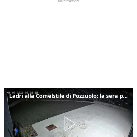
Ladri alla Comelstile di Pozzuolo: la sera prima il tentato furto a Buja, ecco le immagini