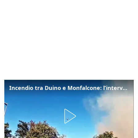
Incendio tra Duino e Monfalcone: l’intervento dei vigili del fuoco