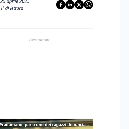
25 aprile 2025
1
' di lettura
Caso Pradamano, parla uno dei ragazzi denunciati per la limonata: "Volevo anche aiutare i miei"