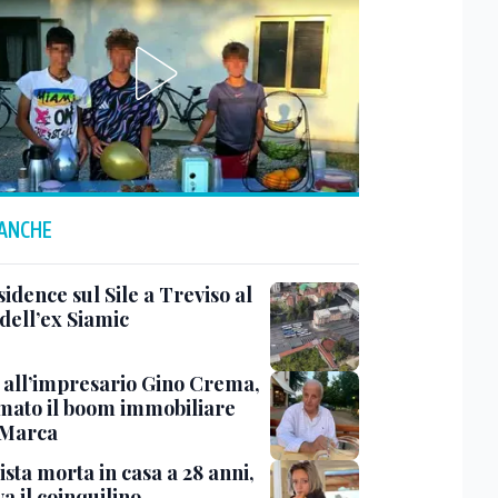
 ANCHE
idence sul Sile a Treviso al
dell’ex Siamic
 all’impresario Gino Crema,
rmato il boom immobiliare
 Marca
sta morta in casa a 28 anni,
va il coinquilino