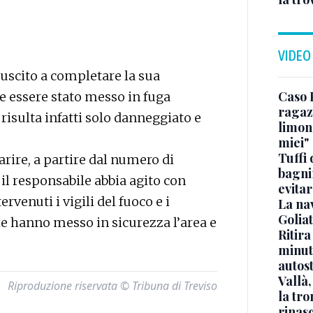
VIDEO
iuscito a completare la sua
Caso 
e essere stato messo in fuga
ragaz
 risulta infatti solo danneggiato e
limona
miei"
Tuffi 
arire, a partire dal numero di
bagnin
il responsabile abbia agito con
evitar
ervenuti i vigili del fuoco e i
La na
Golia
he hanno messo in sicurezza l’area e
Ritira
minuti
autos
Vallà
Riproduzione riservata © Tribuna di Treviso
la tro
rinasc