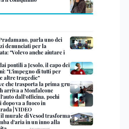
Pradamano, parla uno dei
zi denunciati per la
ta: "Volevo anche aiutare i
dai pontili a Jesolo, il capo dei
i: "L'impegno di tutti per
e altre tragedie"
ve che trasporta la prima gru
th arriva a Monfalcone
 l'auto dall'officina, pochi
 dopo va a fuoco in
trada | VIDEO
, il murale di Vesod trasforma
mba d'aria in un inno alla
ita