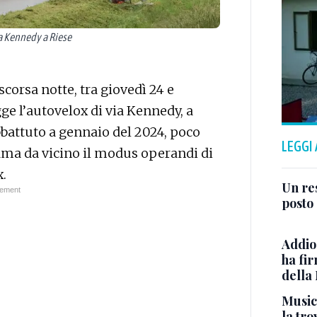
ia Kennedy a Riese
corsa notte, tra giovedì 24 e
gge l’autovelox di via Kennedy, a
abbattuto a gennaio del 2024, poco
LEGGI
iama da vicino il modus operandi di
x.
Un res
posto 
Addio
ha fi
della
Musici
la tro