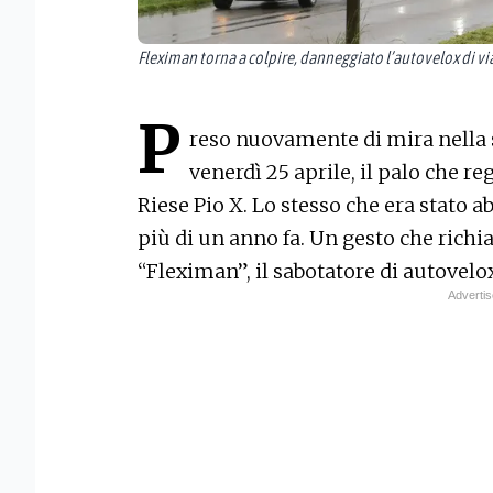
Fleximan torna a colpire, danneggiato l’autovelox di v
P
reso nuovamente di mira nella s
venerdì 25 aprile, il palo che re
Riese Pio X. Lo stesso che era stato 
più di un anno fa. Un gesto che rich
“Fleximan”, il sabotatore di autovelo