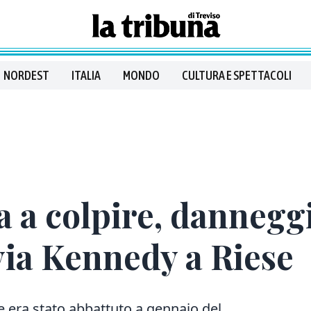
NORDEST
ITALIA
MONDO
CULTURA E SPETTACOLI
 a colpire, dannegg
 via Kennedy a Riese
he era stato abbattuto a gennaio del