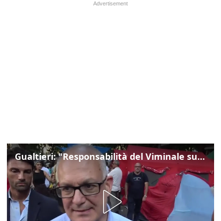
Gualtieri: "Responsabilità del Viminale su Spin Time? La posizione dei partiti è nota"