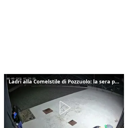
Ladri alla Comelstile di Pozzuolo: la sera prima il tentato furto a Buja, ecco le immagini