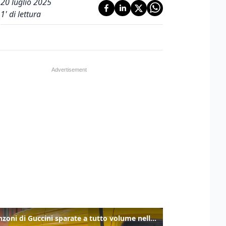
20 luglio 2025
1
' di lettura
Le canzoni di Guccini sparate a tutto volume nella strada dove abitava