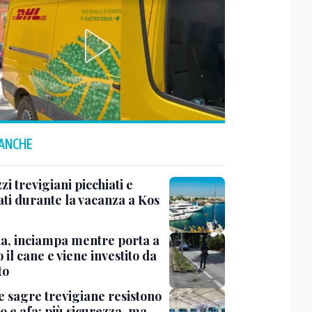
 ANCHE
i trevigiani picchiati e
ati durante la vacanza a Kos
na, inciampa mentre porta a
 il cane e viene investito da
to
e sagre trevigiane resistono
o e afa: più sicurezza, ma