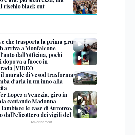
il rischio black out
ve che trasporta la prima gru
th arriva a Monfalcone
 l'auto dall'officina, pochi
 dopo va a fuoco in
trada | VIDEO
, il murale di Vesod trasforma
mba d'aria in un inno alla
ita
er Lopez a Venezia, giro in
la cantando Madonna
 lambisce le case di Auronzo,
eo dall'elicottero dei vigili del