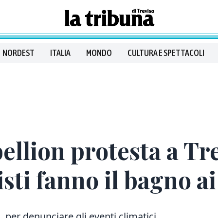
NORDEST
ITALIA
MONDO
CULTURA E SPETTACOLI
ellion protesta a Tre
visti fanno il bagno a
o, per denunciare gli eventi climatici