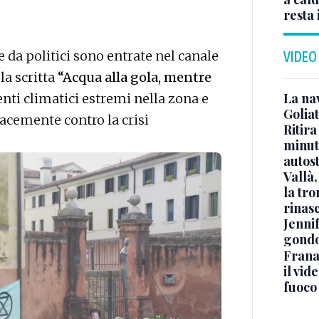
resta 
e da politici sono entrate nel canale
VIDEO
la scritta
“Acqua alla gola, mentre
La na
enti climatici estremi nella zona e
Golia
acemente contro la crisi
Ritira
minuti
autos
Vallà
la tro
rinasc
Jennif
gondo
Frana
il vid
fuoco