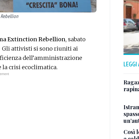
n Rebellion
ma Extinction Rebellion
, sabato
li attivisti si sono riuniti ai
efficienza dell’amministrazione
LEGGI
la crisi ecoclimatica.
Ragazz
rapin
Istra
spasso
un’au
Così l
a cald