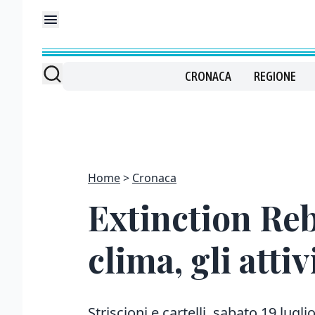
CRONACA
REGIONE
Home
Cronaca
Extinction Reb
clima, gli atti
Striscioni e cartelli, sabato 19 lugli