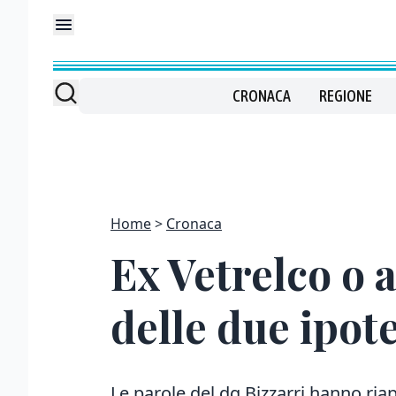
CRONACA
REGIONE
Home
Cronaca
Ex Vetrelco o a
delle due ipote
Le parole del dg Bizzarri hanno ri