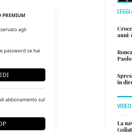
LEGGI
 PREMIUM
Crocet
servato agli
anni:
e password se hai
Ronca
Paolo
EDI
Spresi
in dir
te di abbonamento sul
VIDEO
La na
OP
Golia