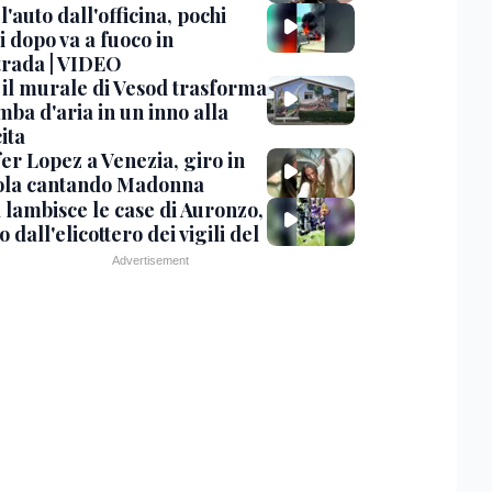
 l'auto dall'officina, pochi
 dopo va a fuoco in
trada | VIDEO
, il murale di Vesod trasforma
mba d'aria in un inno alla
ita
er Lopez a Venezia, giro in
la cantando Madonna
 lambisce le case di Auronzo,
eo dall'elicottero dei vigili del