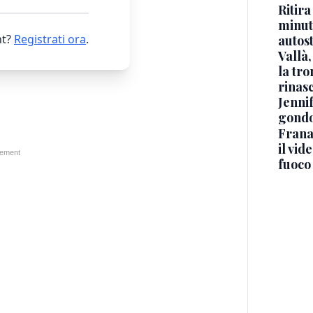
Ritira
minuti
t?
Registrati ora
.
autos
Vallà
la tro
rinasc
Jennif
gondo
Frana
il vid
fuoco