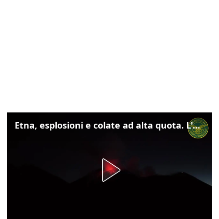
Etna, esplosioni e colate ad alta quota. L'aeroporto di Catania verso la normalità