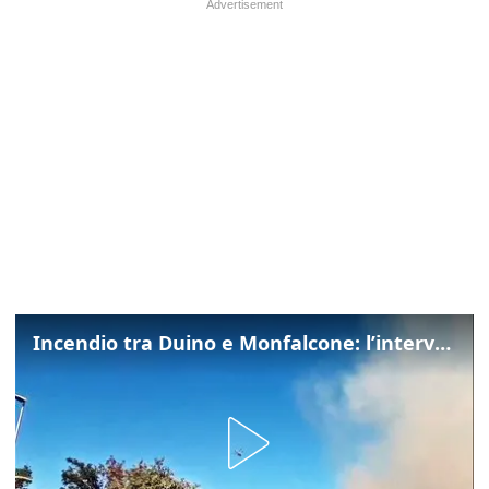
Incendio tra Duino e Monfalcone: l’intervento dei vigili del fuoco