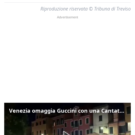
Riproduzione riservata © Tribuna di Treviso
Venezia omaggia Guccini con una Cantata Anarchica in campo Santa Margherita