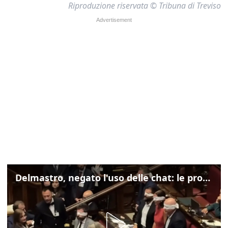
Riproduzione riservata © Tribuna di Treviso
Delmastro, negato l'uso delle chat: le proteste di Avs e M5s