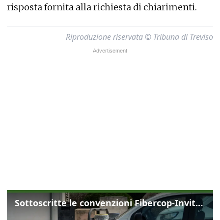
risposta fornita alla richiesta di chiarimenti.
Riproduzione riservata © Tribuna di Treviso
Sottoscritte le convenzioni Fibercop-Invitalia, fibra ottica per 477 mila civici