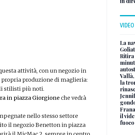
in dir
VIDEO
La na
Golia
Ritira
minuti
autos
 questa attività, con un negozio in
Vallà
propria produzione di maglieria:
la tro
 stilisti più noti.
rinasc
Jennif
ura in piazza Giorgione
che vedrà
gondo
Frana
il vid
impegnate nello stesso settore
fuoco
ito il negozio Benetton in piazza
rà il MicMac 2, sempre in centro.