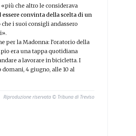
 «più che altro le considerava
d essere convinta della scelta di un
 che i suoi consigli andassero
i».
e per la Madonna: l’oratorio della
ipio era una tappa quotidiana
dare a lavorare in bicicletta. I
 domani, 4 giugno, alle 10 al
Riproduzione riservata © Tribuna di Treviso