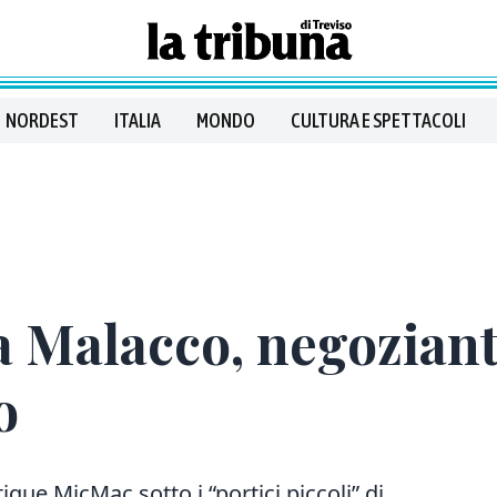
NORDEST
ITALIA
MONDO
CULTURA E SPETTACOLI
 Malacco, negoziant
o
ique MicMac sotto i “portici piccoli” di