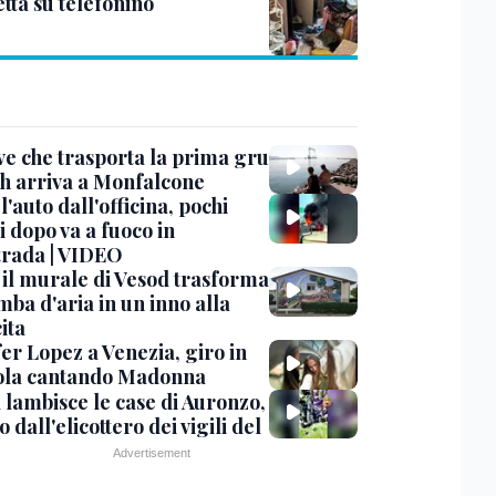
etta su telefonino
ve che trasporta la prima gru
th arriva a Monfalcone
 l'auto dall'officina, pochi
 dopo va a fuoco in
trada | VIDEO
, il murale di Vesod trasforma
mba d'aria in un inno alla
ita
er Lopez a Venezia, giro in
la cantando Madonna
 lambisce le case di Auronzo,
eo dall'elicottero dei vigili del