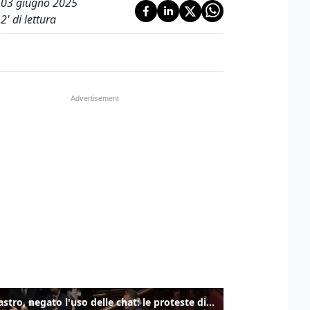
03 giugno 2025
2
' di lettura
Delmastro, negato l'uso delle chat: le proteste di Avs e M5s