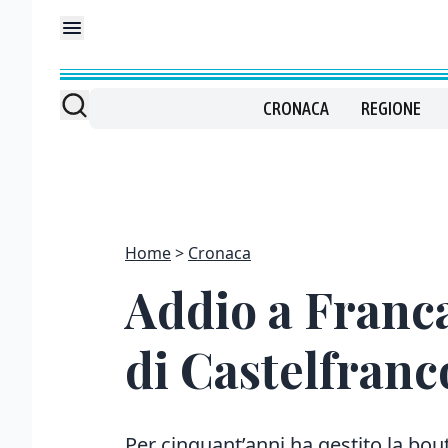
CRONACA
REGIONE
Home
Cronaca
Addio a Franca
di Castelfranc
Per cinquant’anni ha gestito la bout