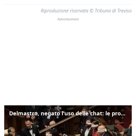
Riproduzione riservata © Tribuna di Treviso
Delmastro, negato l'uso delle chat: le proteste di Avs e M5s