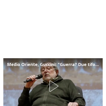
Medio Oriente, Guccini: "Guerra? Due tifoserie che si urlano contro e dimenticano vittime"