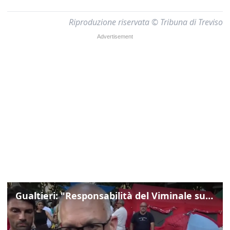
Riproduzione riservata © Tribuna di Treviso
Gualtieri: "Responsabilità del Viminale su Spin Time? La posizione dei partiti è nota"