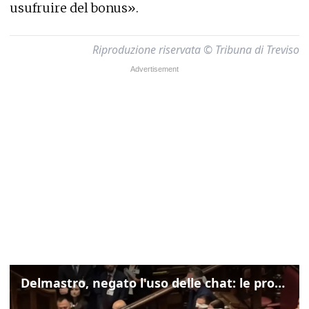
usufruire del bonus».
Riproduzione riservata © Tribuna di Treviso
Delmastro, negato l'uso delle chat: le proteste di Avs e M5s