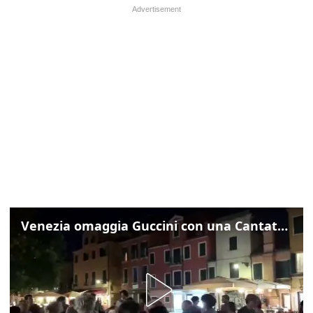
Venezia omaggia Guccini con una Cantata Anarchica in campo Santa Margherita