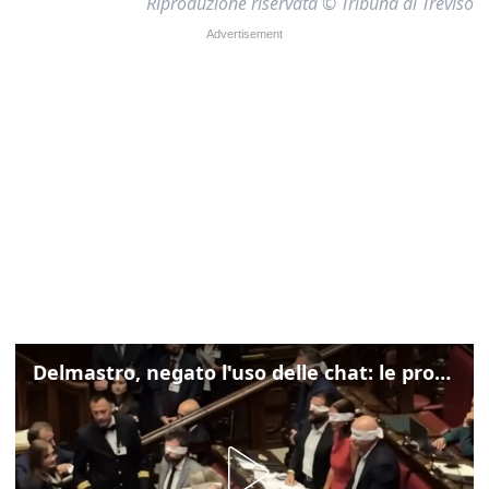
Riproduzione riservata © Tribuna di Treviso
Delmastro, negato l'uso delle chat: le proteste di Avs e M5s