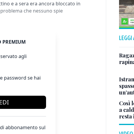
tino e a sera era ancora bloccato in
un problema che nessuno spie
LEGGI
 PREMIUM
Ragazz
servato agli
rapin
e password se hai
Istra
spasso
un’au
EDI
Così l
a cald
resta 
te di abbonamento sul
VIDEO