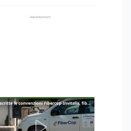
Sottoscritte le convenzioni Fibercop-Invitalia, fibra ottica per 477 mila civici