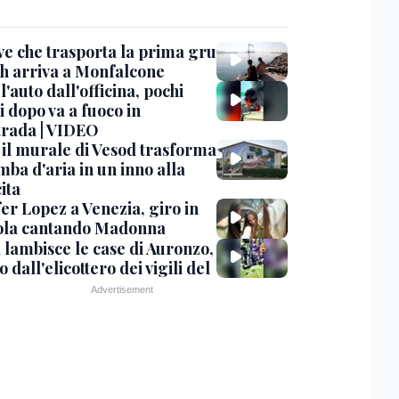
ve che trasporta la prima gru
th arriva a Monfalcone
 l'auto dall'officina, pochi
 dopo va a fuoco in
trada | VIDEO
, il murale di Vesod trasforma
mba d'aria in un inno alla
ita
er Lopez a Venezia, giro in
la cantando Madonna
 lambisce le case di Auronzo,
eo dall'elicottero dei vigili del