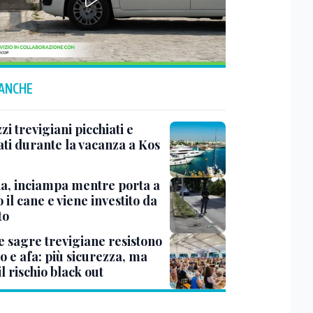
 ANCHE
i trevigiani picchiati e
ati durante la vacanza a Kos
na, inciampa mentre porta a
 il cane e viene investito da
to
e sagre trevigiane resistono
o e afa: più sicurezza, ma
il rischio black out