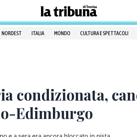
NORDEST
ITALIA
MONDO
CULTURA E SPETTACOLI
ia condizionata, canc
iso-Edimburgo
no e a sera era ancora bloccato in pista,