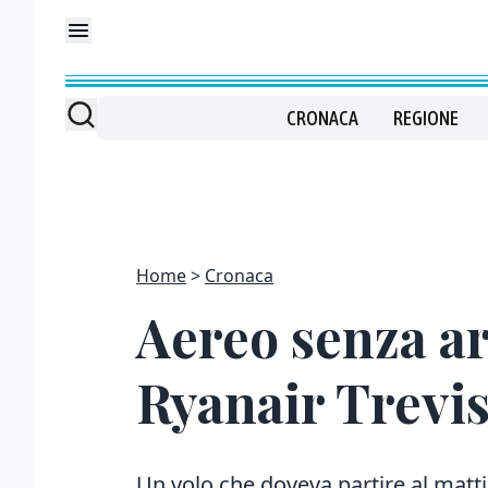
CRONACA
REGIONE
Home
Cronaca
Aereo senza ar
Ryanair Trev
Un volo che doveva partire al matti