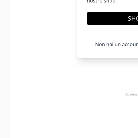
nostro shop.
SH
Non hai un accoun