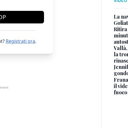
La na
OP
Golia
Ritira
minuti
t?
Registrati ora
.
autos
Vallà
la tro
rinasc
Jennif
gondo
Frana
il vid
fuoco