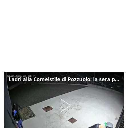
Ladri alla Comelstile di Pozzuolo: la sera prima il tentato furto a Buja, ecco le immagini