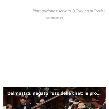
Riproduzione riservata © Tribuna di Treviso
Delmastro, negato l'uso delle chat: le proteste di Avs e M5s