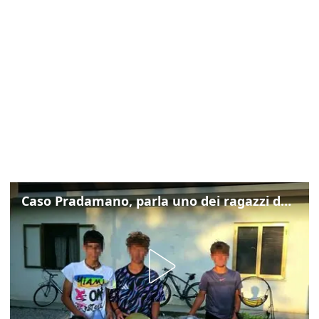
Caso Pradamano, parla uno dei ragazzi denunciati per la limonata: "Volevo anche aiutare i miei"