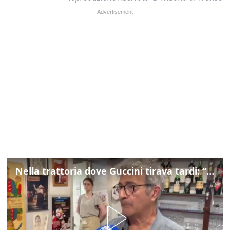
Nella trattoria dove Guccini tirava tardi: “Qua viveva di notte”