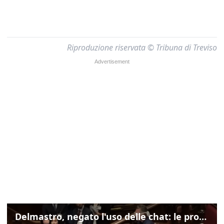
Riproduzione riservata © Tribuna di Treviso
Delmastro, negato l'uso delle chat: le proteste di Avs e M5s