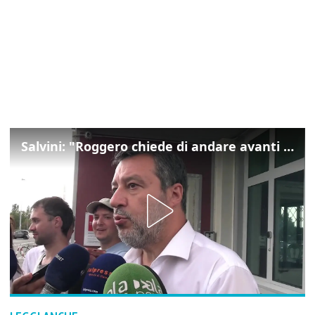
Salvini: "Roggero chiede di andare avanti su norma anti-risarcimenti"