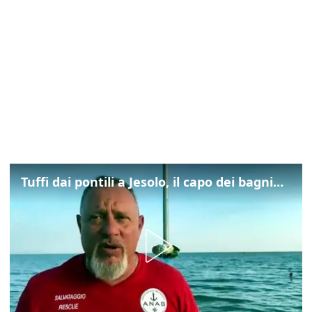
Tuffi dai pontili a Jesolo, il capo dei bagnini: "L'impegno di tutti per evitare altre tragedie"