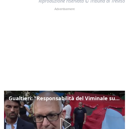
Riproduzione riservata © Tribuna di Treviso
Gualtieri: "Responsabilità del Viminale su Spin Time? La posizione dei partiti è nota"