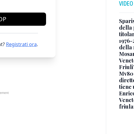
VIDEO
OP
Sparis
della 
titol
1976-
t?
Registrati ora
.
della
Mosan
Veneto
Friuli
Mv80 
diret
tiene 
Enric
Veneto
friul