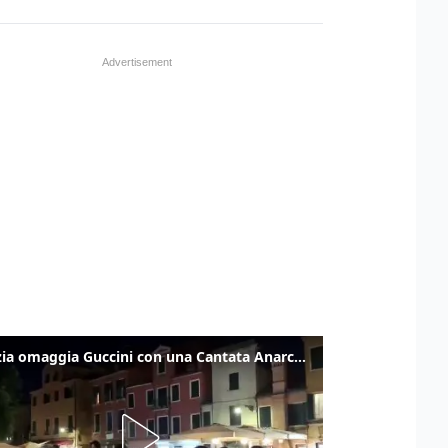
Venezia omaggia Guccini con una Cantata Anarchica in campo Santa Margherita