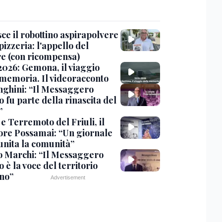
ce il robottino aspirapolvere
pizzeria: l'appello del
are (con ricompensa)
2026: Gemona, il viaggio
 memoria. Il videoracconto
ghini: “Il Messaggero
 fu parte della rinascita del
”
e Terremoto del Friuli, il
tore Possamai: “Un giornale
unita la comunità”
o Marchi: “Il Messaggero
 è la voce del territorio
ano”