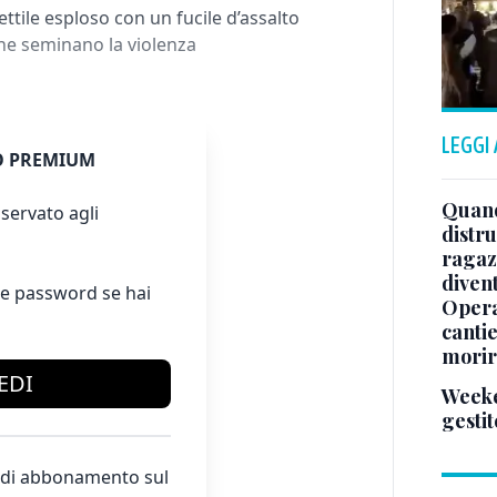
ettile esploso con un fucile d’assalto
che seminano la violenza
LEGGI
 PREMIUM
Quand
servato agli
distru
ragaz
divent
e password se hai
Opera
cantie
morir
EDI
Weeke
gestit
te di abbonamento sul