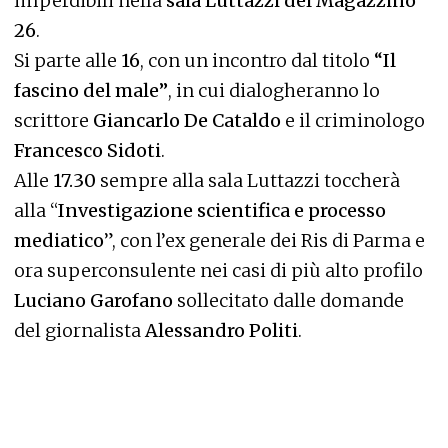
imperdibili nella
sala Luttazzi del Magazzino
26
.
Si parte alle
16
, con un incontro dal titolo
“Il
fascino del male”
, in cui dialogheranno lo
scrittore
Giancarlo De Cataldo
e il criminologo
Francesco Sidoti
.
Alle
17.30
sempre alla sala Luttazzi toccherà
alla “
Investigazione scientifica e processo
mediatico
”, con l’ex generale dei Ris di Parma e
ora superconsulente nei casi di più alto profilo
Luciano Garofano
sollecitato dalle domande
del giornalista
Alessandro Politi
.