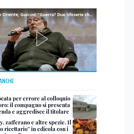
Medio Oriente, Guccini: "Guerra? Due tifoserie che si urlano contro e dimenticano vittime"
 ANCHE
cata per errore al colloquio
voro: il compagno si presenta
enda e aggredisce il titolare
, zafferano e altre spezie. Il
o ricettario” in edicola con i