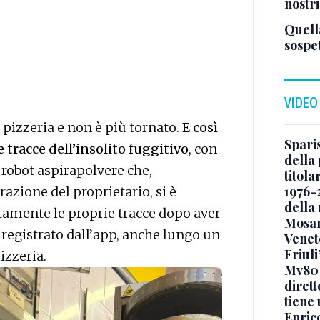
nostri
Quella
sospe
VIDEO
 pizzeria e non è più tornato.
E così
Sparis
tracce dell’insolito fuggitivo
, con
della 
n robot aspirapolvere che,
titol
1976-
azione del proprietario, si è
della
amente le proprie tracce dopo aver
Mosan
registrato dall’app, anche lungo un
Veneto
Friuli
pizzeria.
Mv80 
diret
tiene 
Enric