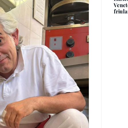
Veneto
friul