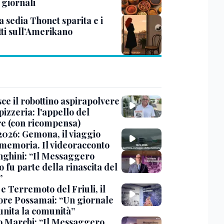
 giornali
 sedia Thonet sparita e i
tti sull’Amerikano
ce il robottino aspirapolvere
pizzeria: l'appello del
are (con ricompensa)
2026: Gemona, il viaggio
 memoria. Il videoracconto
ghini: “Il Messaggero
 fu parte della rinascita del
”
e Terremoto del Friuli, il
tore Possamai: “Un giornale
unita la comunità”
o Marchi: “Il Messaggero