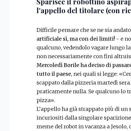
Sparisce il robottino aspirap
l'appello del titolare (con r
Difficile pensare che se ne sia andat
artificiale sì, ma con dei limiti!
- e no
qualcuno, vedendolo vagare lungo la s
non necessariamente con fini altruist
Mercoledì Borile ha deciso di passar
tutto il paese
, nei quali si legge: «C
scappato dalla pizzeria martedì sera
praticamente nulla. Se qualcuno lo tr
pizza».
L’appello ha già strappato più di un so
incuriositi dalla singolare sparizion
meme del robot in vacanza a Jesolo, c