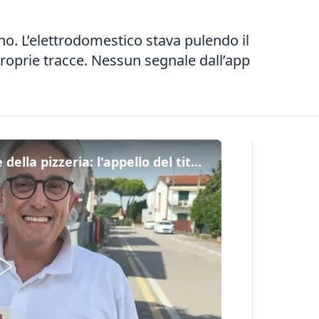
o. L’elettrodomestico stava pulendo il
proprie tracce. Nessun segnale dall’app
Sparisce il robottino aspirapolvere della pizzeria: l'appello del titolare (con ricompensa)