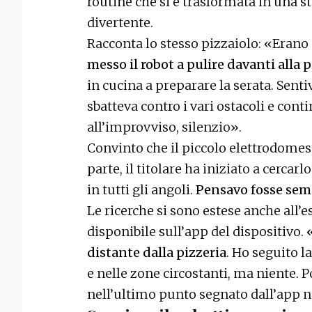
routine che si è trasformata in una s
divertente.
Racconta lo stesso pizzaiolo: «Erano
messo il robot a pulire davanti alla 
in cucina a preparare la serata. Sent
sbatteva contro i vari ostacoli e conti
all’improvviso, silenzio».
Convinto che il piccolo elettrodomest
parte, il titolare ha iniziato a cercarl
in tutti gli angoli.
Pensavo fosse semp
Le ricerche si sono estese anche all’
disponibile sull’app del dispositivo.
distante dalla pizzeria
. Ho seguito la
e nelle zone circostanti, ma niente. Po
nell’ultimo punto segnato dall’app n